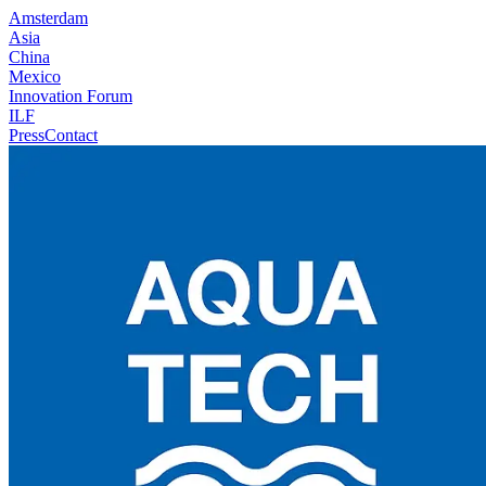
Amsterdam
Asia
China
Mexico
Innovation Forum
ILF
Press
Contact