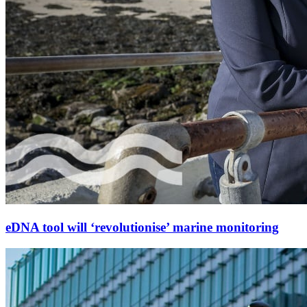
eDNA tool will ‘revolutionise’ marine monitoring