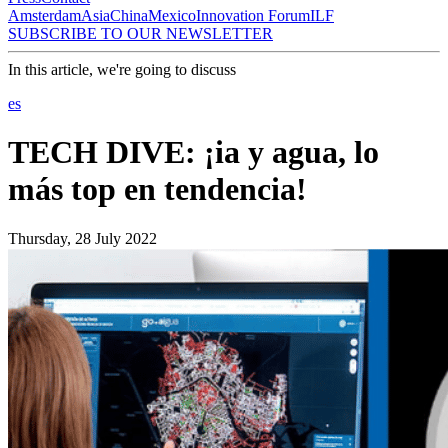
Amsterdam
Asia
China
Mexico
Innovation Forum
ILF
SUBSCRIBE TO OUR NEWSLETTER
In this article, we're going to discuss
es
TECH DIVE: ¡ia y agua, lo
más top en tendencia!
Thursday, 28 July 2022