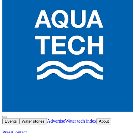
Advertise
Water tech index
Events
Water stories
About
Press
Contact