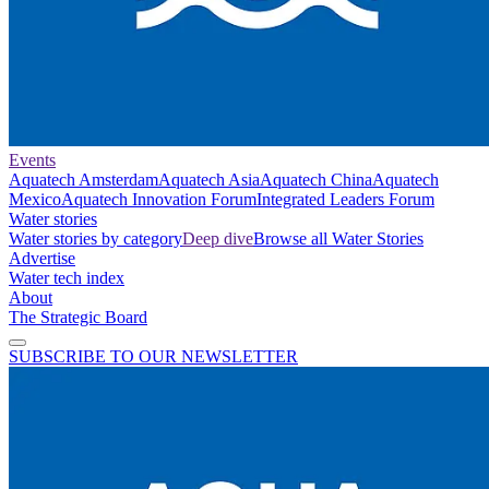
Events
Aquatech Amsterdam
Aquatech Asia
Aquatech China
Aquatech
Mexico
Aquatech Innovation Forum
Integrated Leaders Forum
Water stories
Water stories by category
Deep dive
Browse all Water Stories
Advertise
Water tech index
About
The Strategic Board
SUBSCRIBE TO OUR NEWSLETTER