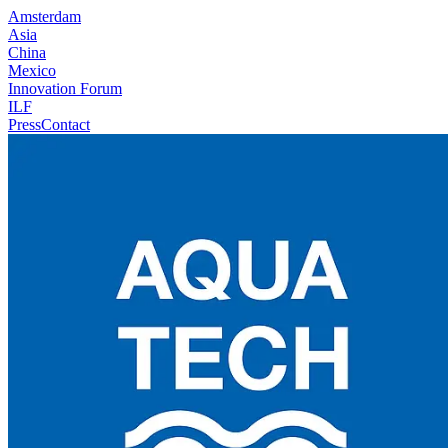
Amsterdam
Asia
China
Mexico
Innovation Forum
ILF
Press
Contact