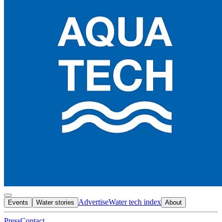
Advertise
Water tech index
Events
Water stories
About
Press
Contact