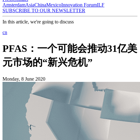
Amsterdam
Asia
China
Mexico
Innovation Forum
ILF
SUBSCRIBE TO OUR NEWSLETTER
In this article, we're going to discuss
cn
PFAS：一个可能会推动31亿美
元市场的“新兴危机”
Monday, 8 June 2020