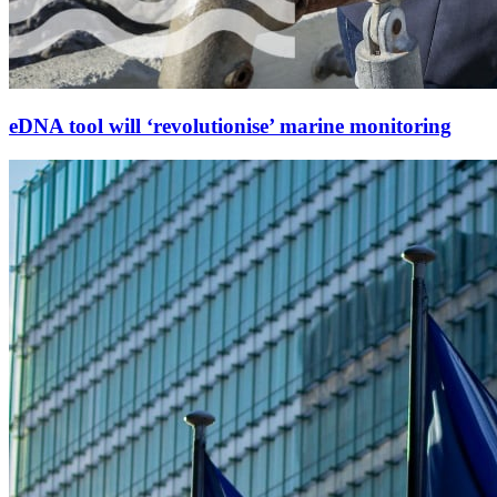
eDNA tool will ‘revolutionise’ marine monitoring