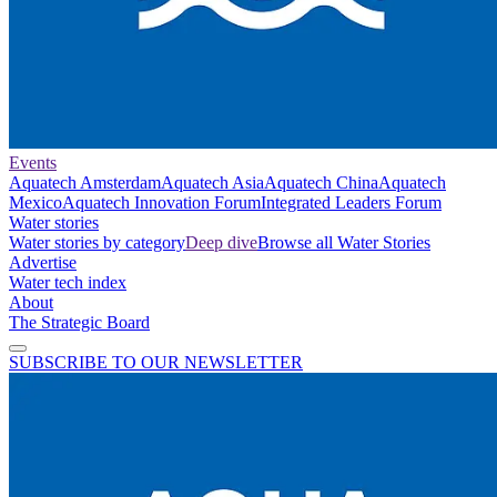
Events
Aquatech Amsterdam
Aquatech Asia
Aquatech China
Aquatech
Mexico
Aquatech Innovation Forum
Integrated Leaders Forum
Water stories
Water stories by category
Deep dive
Browse all Water Stories
Advertise
Water tech index
About
The Strategic Board
SUBSCRIBE TO OUR NEWSLETTER