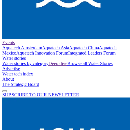
Events
Aquatech Amsterdam
Aquatech Asia
Aquatech China
Aquatech
Mexico
Aquatech Innovation Forum
Integrated Leaders Forum
Water stories
Water stories by category
Deep dive
Browse all Water Stories
Advertise
Water tech index
About
The Strategic Board
SUBSCRIBE TO OUR NEWSLETTER