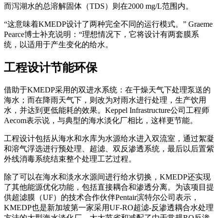
而泻湖水的总溶解固体（TDS）则在2000 mg/L范围内。
“这意味着KMEDP设计了两种完全不同的运行模式。” Graeme
Pearce博士补充说明：“理想情况下，它将设计有两套膜系
统，以适用于产生变化的给水。
工程设计节能环保
借助于KMEDP采用的双进水系统：在干燥天气下处理泵送的
海水；而在降雨天气下，则改为对雨水进行处理，生产饮用
水，并达到更低能耗的效果。Keppel Infrastructure公司工程师
Aecom表示说，与典型的海水淡化厂相比，这样更节能。
工程设计包括从海水和水库为水源给水进入双流室，通过絮凝
和溶气浮选进行预处理、超滤、双反渗透系统，最后以后置紫
外线消毒系统结束整个处理工艺过程。
除了可以在海水和淡水水源间进行给水切换，KMEDP还实现
了其他能源优化功能，包括直接耦合和渗透分离。为该项目提
供超滤膜（UF）的技术合作伙伴Pentair滨特尔公司表示，
KMEDP也是新加坡第一家采用UF-RO超滤-反渗透耦合水处理
方法的大型海水淡化厂。大大节省和减配了由于常规RO反渗