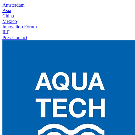
Amsterdam
Asia
China
Mexico
Innovation Forum
ILF
Press
Contact