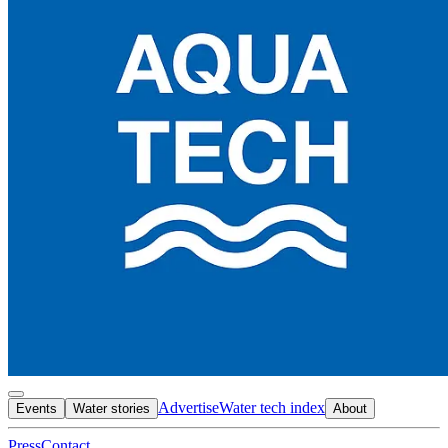
Advertise
Water tech index
Events
Water stories
About
Press
Contact