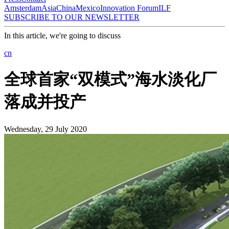
Amsterdam
Asia
China
Mexico
Innovation Forum
ILF
SUBSCRIBE TO OUR NEWSLETTER
In this article, we're going to discuss
cn
全球首家“双模式”海水淡化厂
落成并投产
Wednesday, 29 July 2020